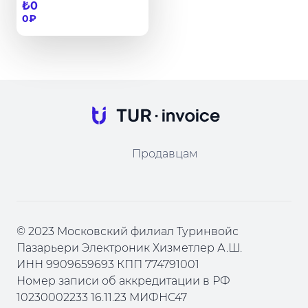
раннему
₺0
бронированию)
0₽
Продавцам
© 2023 Московский филиал Туринвойс
Пазарьери Электроник Хизметлер А.Ш.
ИНН 9909659693 КПП 774791001
Номер записи об аккредитации в РФ
10230002233 16.11.23 МИФНС47