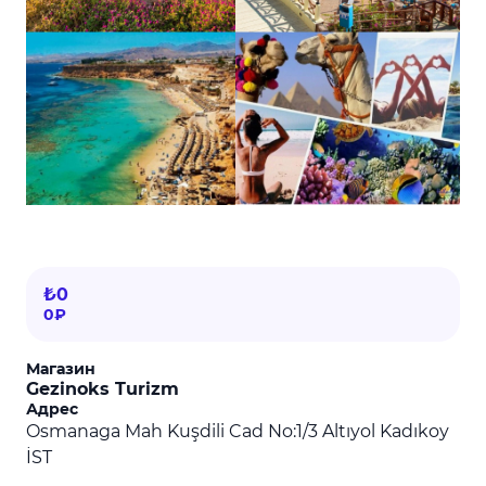
₺0
0₽
Магазин
Gezinoks Turizm
Адрес
Osmanaga Mah Kuşdili Cad No:1/3 Altıyol Kadıkoy
İST