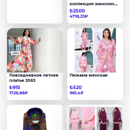
коллекция женских
пальто
₺2500
4718,25₽
Повседневное летнее
Пижама женская
платье 2063
₺915
₺520
1726,88₽
981,4₽