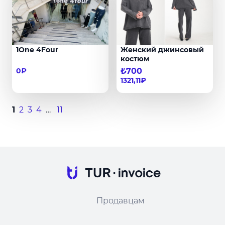
1One 4Four
Женский джинсовый
костюм
0₽
₺700
1321,11₽
1
2
3
4
…
11
Продавцам