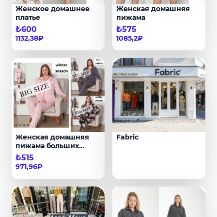
Женское домашнее
Женская домашняя
платье
пижама
₺600
₺575
1132,38₽
1085,2₽
Женская домашняя
Fabric
пижама больших
размеров
₺515
971,96₽