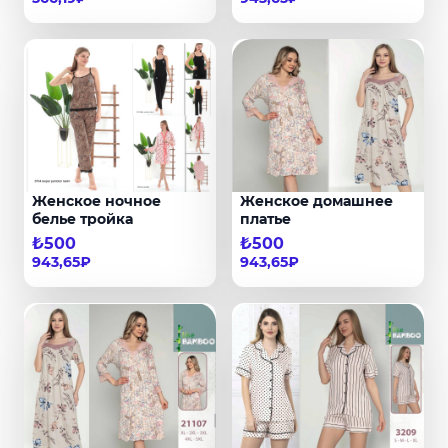
Женское ночное
Женское домашнее
белье тройка
платье
₺500
₺500
943,65₽
943,65₽