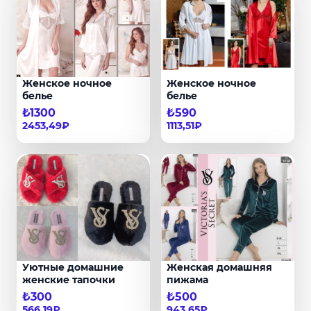
Женское ночное
Женское ночное
белье
белье
₺1300
₺590
2453,49₽
1113,51₽
Уютные домашние
Женская домашняя
женские тапочки
пижама
₺300
₺500
566,19₽
943,65₽