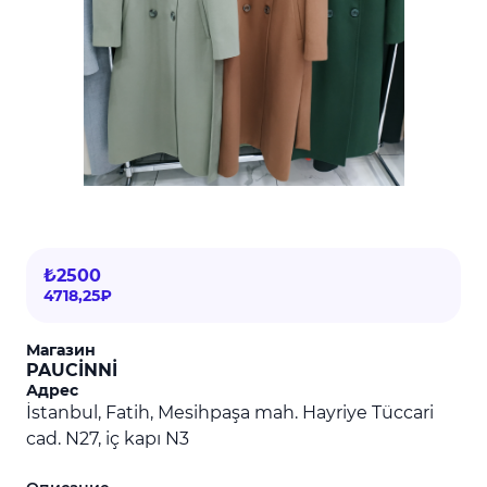
₺2500
4718,25₽
Магазин
PAUCİNNİ
Адрес
İstanbul, Fatih, Mesihpaşa mah. Hayriye Tüccari
cad. N27, iç kapı N3