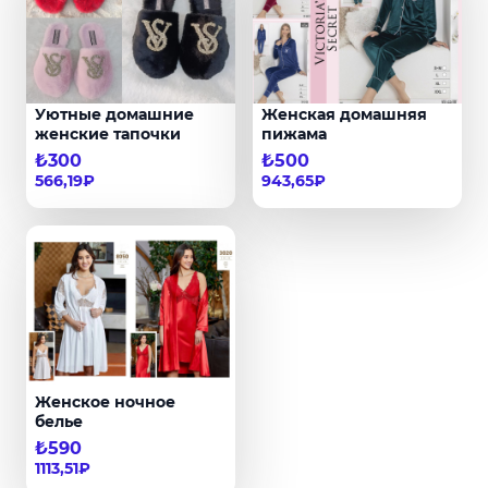
Уютные домашние
Женская домашняя
женские тапочки
пижама
₺300
₺500
566,19₽
943,65₽
Женское ночное
белье
₺590
1113,51₽