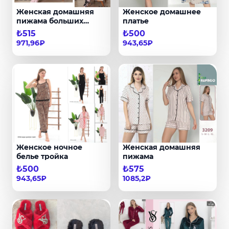
Женская домашняя
Женское домашнее
пижама больших
платье
размеров
₺515
₺500
971,96₽
943,65₽
Женское ночное
Женская домашняя
белье тройка
пижама
₺500
₺575
943,65₽
1085,2₽