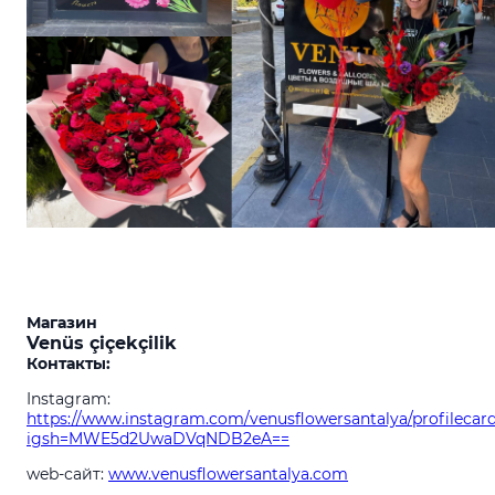
Магазин
Venüs çiçekçilik
Контакты:
Instagram:
https://www.instagram.com/venusflowersantalya/profilecar
igsh=MWE5d2UwaDVqNDB2eA==
web-сайт:
www.venusflowersantalya.com