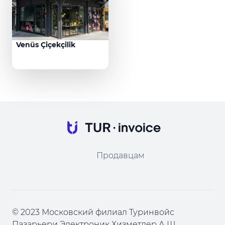
Venüs Çiçekçilik
Продавцам
© 2023 Московский филиал Туринвойс
Пазарьери Электроник Хизметлер А.Ш.