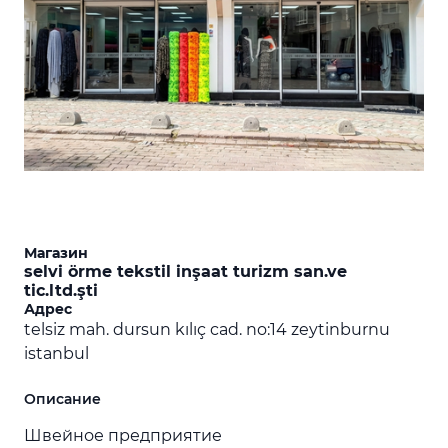
Магазин
selvi örme tekstil inşaat turizm san.ve
tic.ltd.şti
Адрес
telsiz mah. dursun kılıç cad. no:14 zeytinburnu
istanbul
Описание
Швейное предприятие