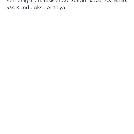
Kemerağzı Mh. Tesisler Cd. Sultan Bazaar A.V.M. No.
334 Kundu Aksu Antalya