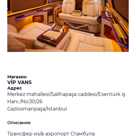
Магазин
VİP VANS
Адрес
Merkez mahallesi/Salihapaşa caddesi/Esentürk iş
Hanı /No:30/26
Gaziosmanpaşa/İstanbul
Описание
Трансфер из/в аэропорт Стамбула