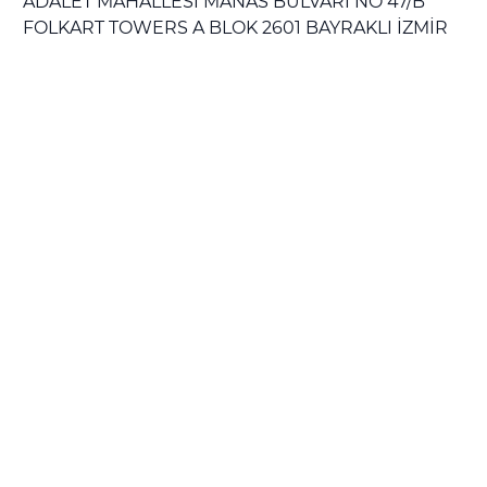
ADALET MAHALLESİ MANAS BULVARI NO 47/B
FOLKART TOWERS A BLOK 2601 BAYRAKLI İZMİR