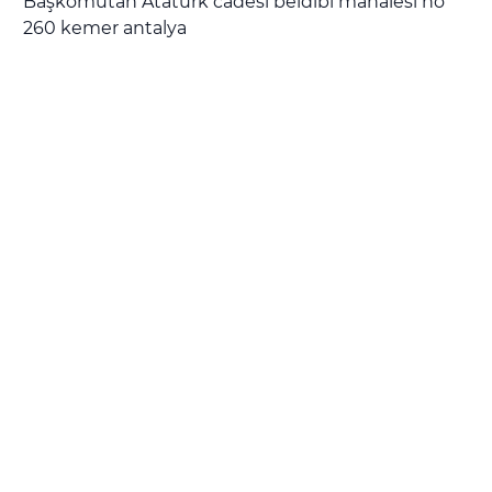
Başkomutan Atatürk cadesi beldibi mahalesi no
260 kemer antalya