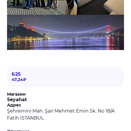
₺25
47,24₽
Магазин
Seyahat
Адрес
Şehremini Mah. Şair Mehmet Emin Sk. No 18/A
Fatih İSTANBUL