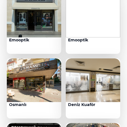
Emooptik
Emooptik
Osmanlı
Deniz Kuaför