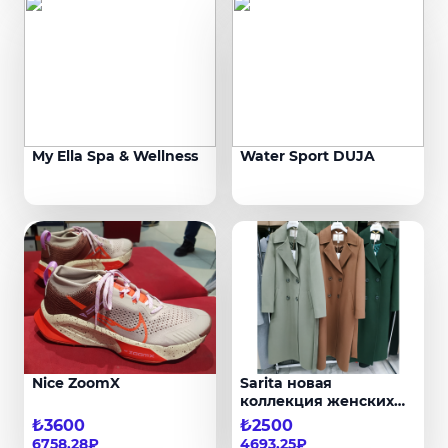
My Ella Spa & Wellness
Water Sport DUJA
Nice ZoomX
Sarita новая
коллекция женских
пальто
₺3600
₺2500
6758,28₽
4693,25₽