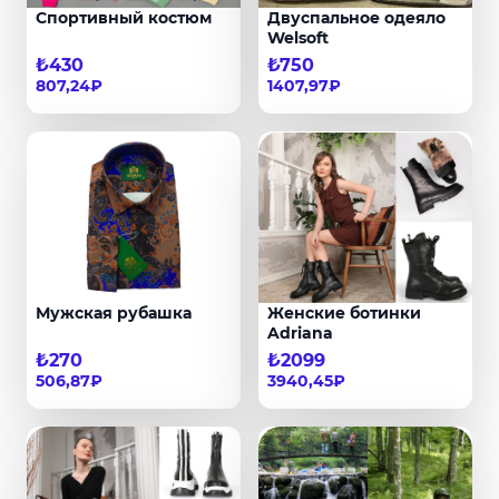
Спортивный костюм
Двуспальное одеяло
Welsoft
₺430
₺750
807,24₽
1407,97₽
Мужская рубашка
Женские ботинки
Adriana
₺270
₺2099
506,87₽
3940,45₽