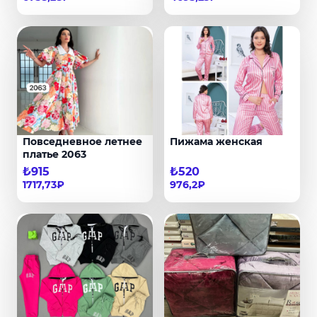
Повседневное летнее
Пижама женская
платье 2063
₺915
₺520
1717,73₽
976,2₽