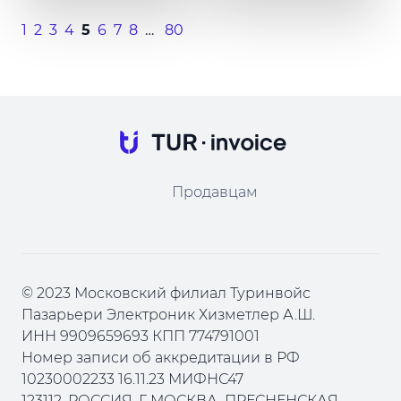
1
2
3
4
5
6
7
8
…
80
Продавцам
© 2023 Московский филиал Туринвойс
Пазарьери Электроник Хизметлер А.Ш.
ИНН 9909659693 КПП 774791001
Номер записи об аккредитации в РФ
10230002233 16.11.23 МИФНС47
123112, РОССИЯ, Г. МОСКВА, ПРЕСНЕНСКАЯ