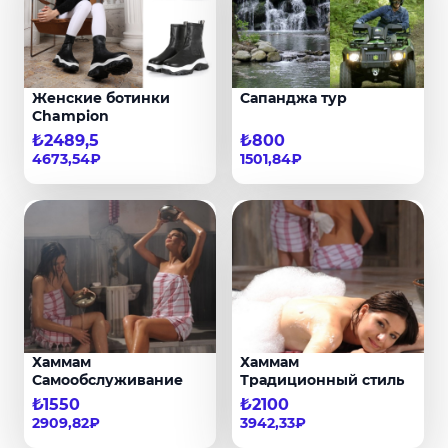
Женские ботинки
Сапанджа тур
Champion
₺2489,5
₺800
4673,54₽
1501,84₽
Хаммам
Хаммам
Cамообслуживание
Традиционный стиль
₺1550
₺2100
2909,82₽
3942,33₽