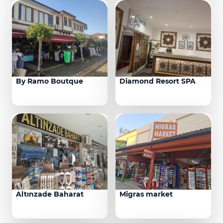
By Ramo Boutque
Diamond Resort SPA
Altınzade Baharat
Migras market