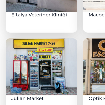
Eftalya Veteriner Kliniği
Macbea
Julian Market
Optik 