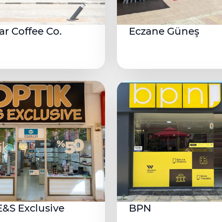
r Coffee Co.
Eczane Güneş
E&S Exclusive
BPN