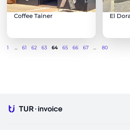
Coffee Tainer
El Dor
1
…
61
62
63
64
65
66
67
…
80