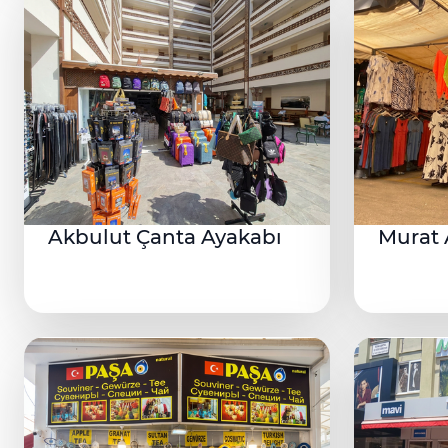
Akbulut Çanta Ayakabı
Murat 