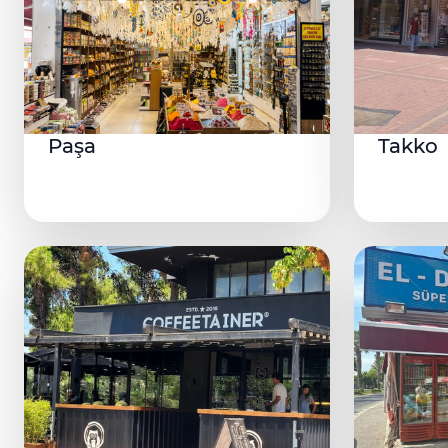
Paşa
Takko