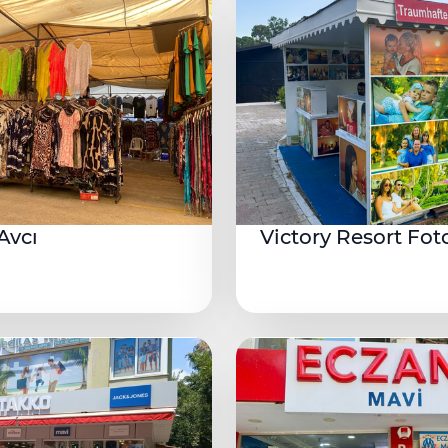
Avcı
Victory Resort Fot