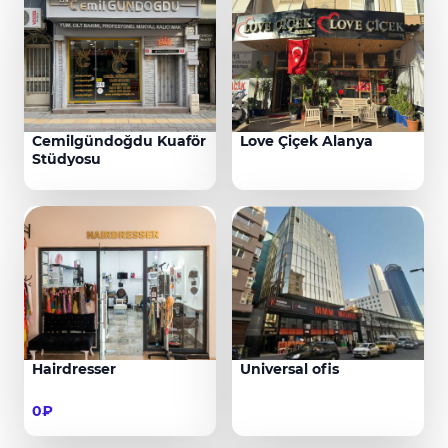
Cemilgündoğdu Kuaför
Love Çiçek Alanya
Stüdyosu
Hairdresser
Universal ofis
0₽