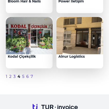
Bloom Hair & Nails
Power İletişim
Kodal Çiçekçilik
Alnur Logistics
1
2
3
4
5
6
7