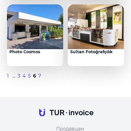
Photo Cosmos
Sultan Fotoğrafçılık
1
…
3
4
5
6
7
Продавцам