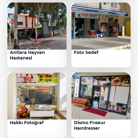
Antlara Hayvan
Foto Sedef
Hastanesi
Hakkı Fotoğraf
Dismo Frıseur
Haırdresser