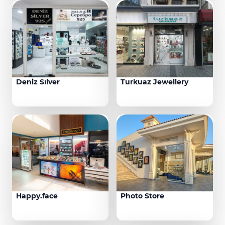
Deniz Sılver
Turkuaz Jewellery
Happy.face
Photo Store