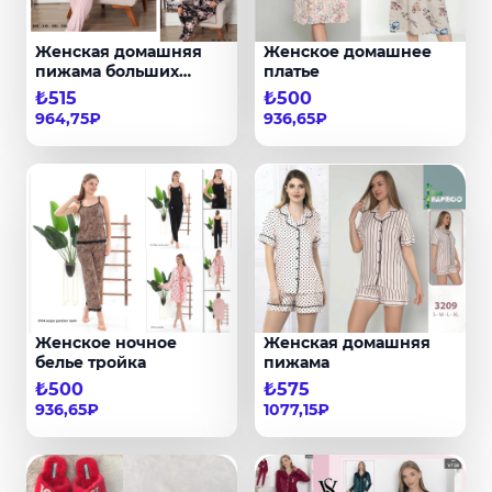
Женская домашняя
Женское домашнее
пижама больших
платье
размеров
₺515
₺500
964,75₽
936,65₽
Женское ночное
Женская домашняя
белье тройка
пижама
₺500
₺575
936,65₽
1077,15₽