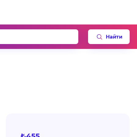
Найти
₺455