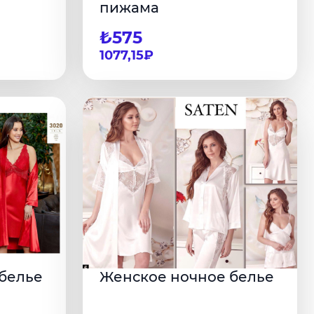
пижама
₺575
1077,15₽
белье
Женское ночное белье