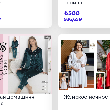
е
тройка
₺500
₽
936,65₽
ая домашняя
Женское ночное 
ма