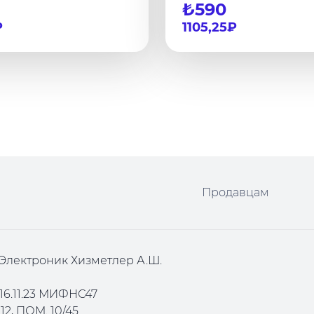
₺590
₽
1105,25₽
Продавцам
Электроник Хизметлер А.Ш.
16.11.23 МИФНС47
2, ПОМ. 10/45