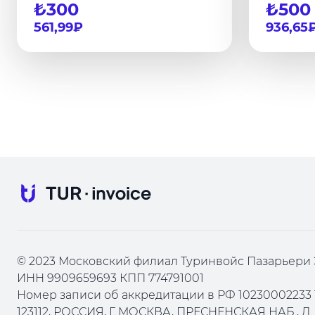
₺300
₺500
561,99₽
936,65
© 2023 Московский филиал Туринвойс Пазарьери 
ИНН 9909659693 КПП 774791001
Номер записи об аккредитации в РФ 10230002233 
123112, РОССИЯ, Г. МОСКВА, ПРЕСНЕНСКАЯ НАБ., Д. 1