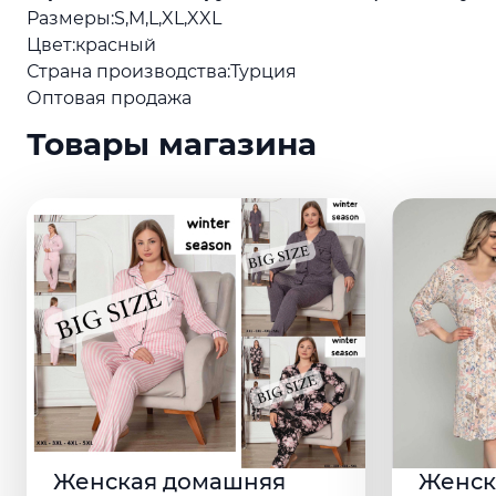
Размеры:S,M,L,XL,XXL
Цвет:красный
Страна производства:Турция
Оптовая продажа
Товары магазина
Женская домашняя
Женск