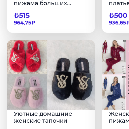
пижама больших
плать
размеров
₺515
₺500
964,75₽
936,65
Уютные домашние
Женск
женские тапочки
пижа